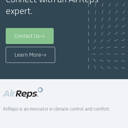
expert.
Contact Us
Learn More
AirReps is an innovator in climate control and comfort.